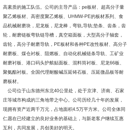
高素质的施工队伍。公司的主导产品：pe板材、超高分子量
聚乙烯板材、高密度聚乙烯板、UHMW-PE的板材系列、食
品机械耐磨块，尼龙板，尼龙棒，弯轨,导轨;垫条、齿条，齿
轮，耐磨链板弯轨链导槽，真空箱面板，大型高分子轴套，
齿轮，高分子耐磨导轨，PE板材和各种PE改性板材、高分子
耐磨板、煤仓衬板、阻燃板、自动化机械链条导轨、工矿业
耐磨衬板、港口码头护舷贴面板、混料筒衬板、尼龙66板、
聚氨酯衬板。全国代理耐酸碱压延铸石板、压延微晶板等耐
磨板材。
公司位于山东德州东北40公里处，处于京津、济南、石家
庄等城市构成的三角地带之中心。公司历经几十年的发展，
现拥有资产近两千万元，占地面积4.5万平方米。公司全体同
仁愿在已经建立的良好业务的基础上，与新老客户继续互惠
互利，共同发展，共创美好的明天。